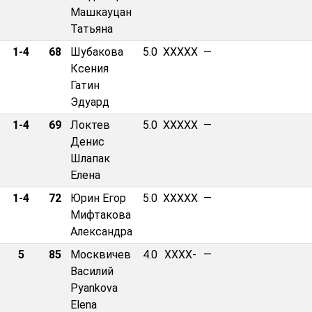
Машкауцан
Татьяна
1-4
68
Шубакова
5.0
XXXXX
—
Ксения
Гатин
Эдуард
1-4
69
Локтев
5.0
XXXXX
—
Денис
Шлапак
Елена
1-4
72
Юрин Егор
5.0
XXXXX
—
Мифтакова
Александра
5
85
Москвичев
4.0
XXXX-
—
Василий
Pyankova
Elena