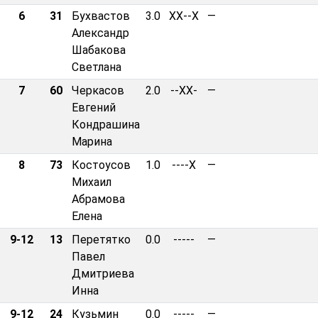
6
31
Бухвастов
3.0
XX--X
—
Александр
Шабакова
Светлана
7
60
Черкасов
2.0
--XX-
—
Евгений
Кондрашина
Марина
8
73
Костоусов
1.0
----X
—
Михаил
Абрамова
Елена
9-12
13
Перетятко
0.0
-----
—
Павел
Дмитриева
Инна
9-12
24
Кузьмин
0.0
-----
—