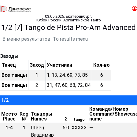
03.05.2025. Екатеринбург.
Кубок России: Аргентинское Танго
1/2 [7] Tango de Pista Pro-Am Advanced
В меню результатов
To results menu
Заходы
Танец
Заход
Участники
Кол-во
Все танцы
1
1, 13, 24, 69, 73, 85
6
Все танцы
2
31, 47, 60, 68, 72, 84
6
1/2
Команда/Номер
Место
Reg
Танцоры
Command/Showcas
Place
№
Names
Σ
name
tango
1-4
1
Швец
5.0
XXXXX
—
Владимир