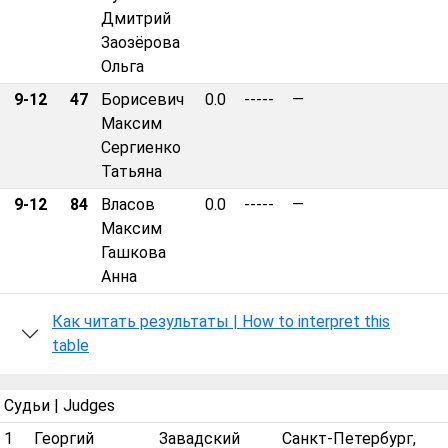
Дмитрий
Заозёрова
Ольга
9-12
47
Борисевич
0.0
-----
—
Максим
Сергиенко
Татьяна
9-12
84
Власов
0.0
-----
—
Максим
Гашкова
Анна
Как читать результаты | How to interpret this
table
Судьи | Judges
1
Георгий
Завадский
Санкт-Петербург,