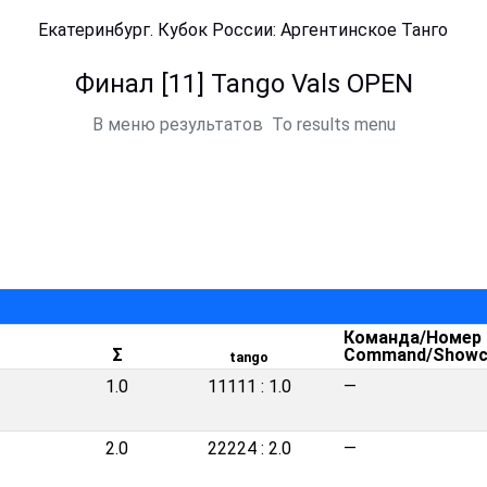
Екатеринбург. Кубок России: Аргентинское Танго
Финал [11] Tango Vals OPEN
В меню результатов
To results menu
Команда/Номер
Σ
Command/Showc
tango
1.0
11111 : 1.0
—
2.0
22224 : 2.0
—