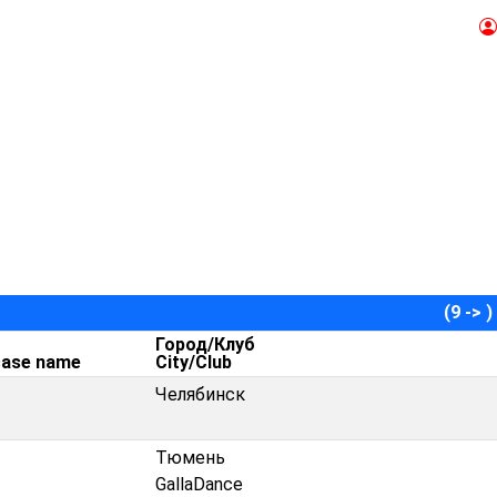
(9 -> )
Город/Клуб
ase name
City/Club
Челябинск
Тюмень
GallaDance