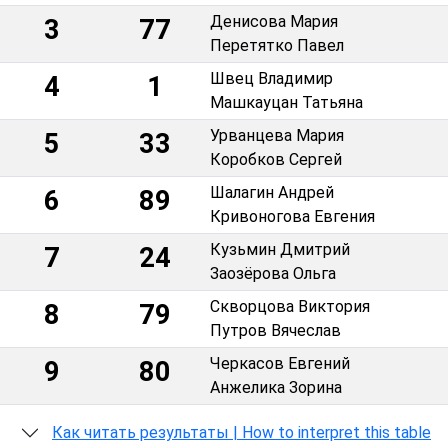
Денисова Мария
3
77
Перетятко Павел
Швец Владимир
4
1
Машкауцан Татьяна
Урванцева Мария
5
33
Коробков Сергей
Шалагин Андрей
6
89
Кривоногова Евгения
Кузьмин Дмитрий
7
24
Заозёрова Ольга
Скворцова Виктория
8
79
Путров Вячеслав
Черкасов Евгений
9
80
Анжелика Зорина
Как читать результаты | How to interpret this table