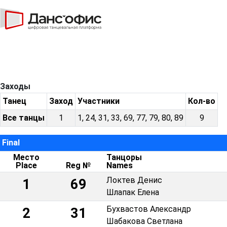
Заходы
Танец
Заход
Участники
Кол-во
Все танцы
1
1, 24, 31, 33, 69, 77, 79, 80, 89
9
Final
Место
Танцоры
Place
Reg №
Names
Локтев Денис
1
69
Шлапак Елена
Бухвастов Александр
2
31
Шабакова Светлана