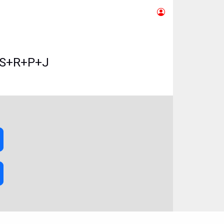
C+S+R+P+J