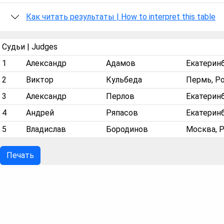
Как читать результаты | How to interpret this table
Судьи | Judges
1
Александр
Адамов
Екатерин
2
Виктор
Кульбеда
Пермь, Р
3
Александр
Перлов
Екатеринб
4
Андрей
Ряпасов
Екатеринб
5
Владислав
Бородинов
Москва, 
Печать