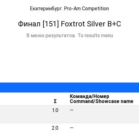
Екатеринбург. Pro-Am Competition
Финал [151] Foxtrot Silver B+C
В меню результатов
To results menu
Команда/Номер
Σ
Command/Showcase name
1.0
—
2.0
—