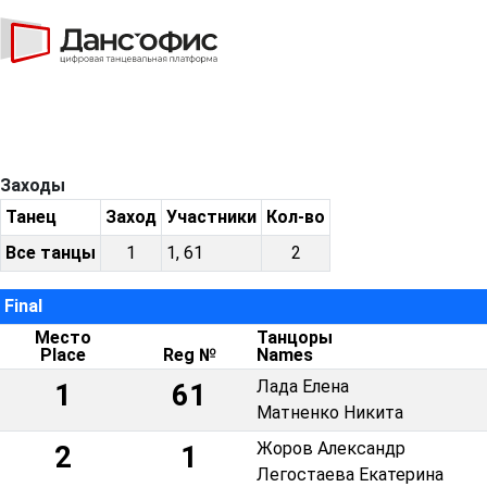
Заходы
Танец
Заход
Участники
Кол-во
Все танцы
1
1, 61
2
Final
Место
Танцоры
Place
Reg №
Names
Лада Елена
1
61
Матненко Никита
Жоров Александр
2
1
Легостаева Екатерина