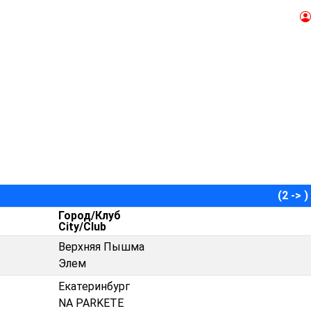
(2 -> )
Город/Клуб
City/Club
Верхняя Пышма
Элем
Екатеринбург
NA PARKETE